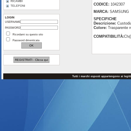
RICAMBI
CODICE:
1042307
TELEFONI
MARCA:
SAMSUNG
LOGIN
SPECIFICHE
USERNAME
Descrizione:
Custodia
Colore:
Trasparente 
PASSWORD
Ricordami su questo sito
COMPATIBILITÀ:
Ch@
Password dimenticata
REGISTRATI - Clicca qui
Tutti i marchi esposti appartengono ai legit