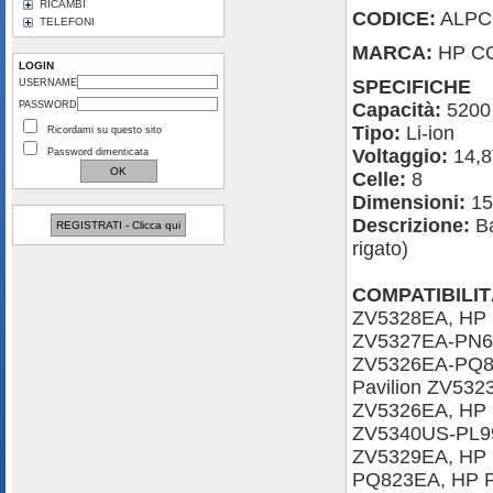
RICAMBI
CODICE:
ALPC.
TELEFONI
MARCA:
HP C
LOGIN
SPECIFICHE
USERNAME
PASSWORD
Capacità:
5200
Tipo:
Li-ion
Ricordami su questo sito
Voltaggio:
14,
Password dimenticata
Celle:
8
Dimensioni:
15
Descrizione:
Ba
REGISTRATI - Clicca qui
rigato)
COMPATIBILIT