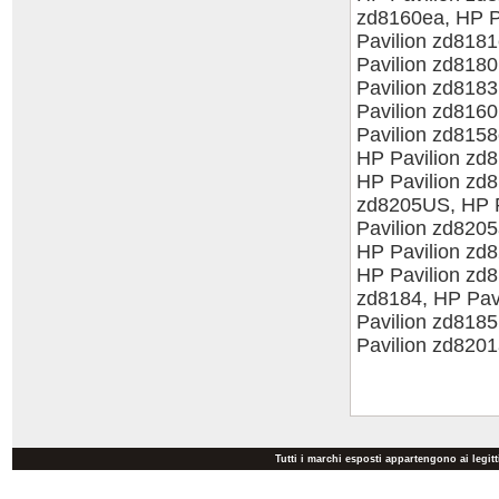
Tutti i marchi esposti appartengono ai legit