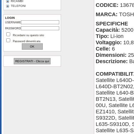
RICAMBI
CODICE:
1367
TELEFONI
MARCA:
TOSH
LOGIN
SPECIFICHE
USERNAME
PASSWORD
Capacità:
5200
Tipo:
Li-ion
Ricordami su questo sito
Voltaggio:
10,
Password dimenticata
Celle:
6
Dimensioni:
25
Descrizione:
Ba
REGISTRATI - Clicca qui
COMPATIBILIT