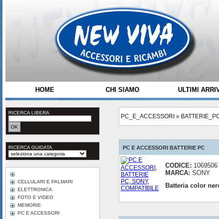
HOME
CHI SIAMO
ULTIMI ARRIV
RICERCA LIBERA
PC_E_ACCESSORI
»
BATTERIE_P
RICERCA GUIDATA
PC E ACCESSORI BATTERIE PC
CODICE:
1069506
MARCA:
SONY
CELLULARI E PALMARI
Batteria color n
ELETTRONICA
FOTO E VIDEO
MEMORIE
PC E ACCESSORI