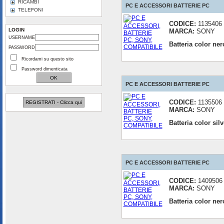
RICAMBI
PC E ACCESSORI BATTERIE PC
TELEFONI
CODICE:
1135406
LOGIN
MARCA:
SONY
USERNAME
Batteria color ne
PASSWORD
Ricordami su questo sito
Password dimenticata
PC E ACCESSORI BATTERIE PC
CODICE:
1135506
REGISTRATI - Clicca qui
MARCA:
SONY
Batteria color si
PC E ACCESSORI BATTERIE PC
CODICE:
1409506
MARCA:
SONY
Batteria color n