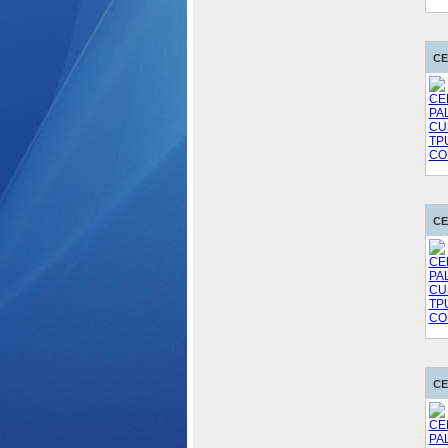
CE
CE
CE