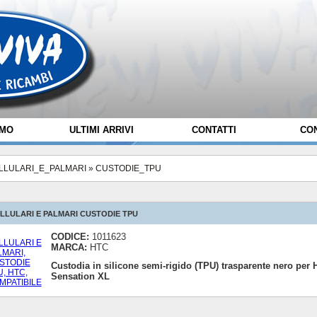
AMO
ULTIMI ARRIVI
CONTATTI
CON
LLULARI_E_PALMARI
»
CUSTODIE_TPU
LLULARI E PALMARI CUSTODIE TPU
CODICE:
1011623
MARCA:
HTC
Custodia in silicone semi-rigido (TPU) trasparente nero per
Sensation XL