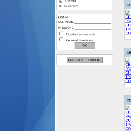
RICAMBI
CE
TELEFONI
LOGIN
USERNAME
PASSWORD
Ricordami su questo sito
Password dimenticata
CE
REGISTRATI - Clicca qui
CE